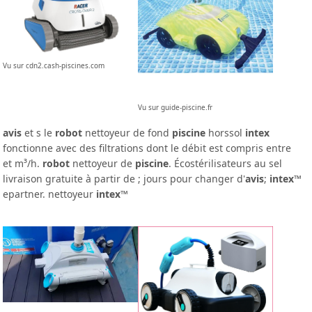
Vu sur cdn2.cash-piscines.com
Vu sur guide-piscine.fr
avis
et s le
robot
nettoyeur de fond
piscine
horssol
intex
fonctionne avec des filtrations dont le débit est compris entre
et m³/h.
robot
nettoyeur de
piscine
. Écostérilisateurs au sel
livraison gratuite à partir de ; jours pour changer d'
avis
;
intex
™
epartner. nettoyeur
intex
™