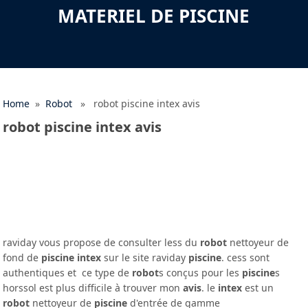
MATERIEL DE PISCINE
Home
»
Robot
» robot piscine intex avis
robot piscine intex avis
raviday vous propose de consulter less du
robot
nettoyeur de
fond de
piscine intex
sur le site raviday
piscine
. cess sont
authentiques et ce type de
robot
s conçus pour les
piscine
s
horssol est plus difficile à trouver mon
avis
. le
intex
est un
robot
nettoyeur de
piscine
d'entrée de gamme