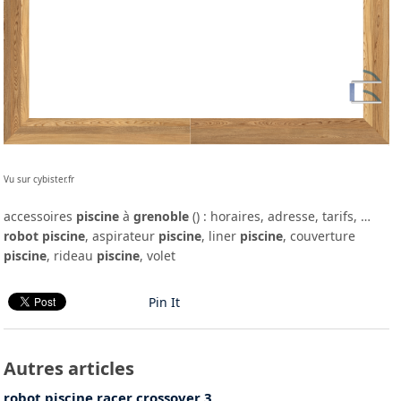
Vu sur cybister.fr
accessoires
piscine
à
grenoble
() : horaires, adresse, tarifs, …
robot piscine
, aspirateur
piscine
, liner
piscine
, couverture
piscine
, rideau
piscine
, volet
Pin It
Autres articles
robot piscine racer crossover 3