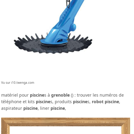
Vu sur i10.twenga.com
matériel pour
piscine
s à
grenoble
() : trouver les numéros de
téléphone et kits
piscine
s, produits
piscine
s,
robot piscine
,
aspirateur
piscine
, liner
piscine
,