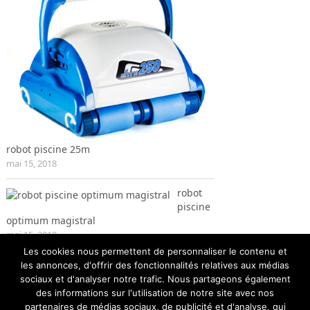
robot piscine 25m
mai 15, 2018
robot
piscine
optimum magistral
mai 15, 2018
Les cookies nous permettent de personnaliser le contenu et
les annonces, d'offrir des fonctionnalités relatives aux médias
sociaux et d'analyser notre trafic. Nous partageons également
des informations sur l'utilisation de notre site avec nos
partenaires de médias sociaux, de publicité et d'analyse, qui